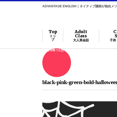
ADVANTAGE ENGLISH｜ネイティブ講師が独
Top
Adult
C
Class
トッ
プ
大人英会話
子供
2024年10月9日
black-pink-green-bold-hallowee