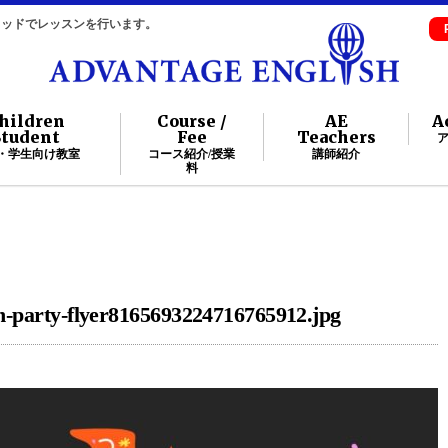
自メソッドでレッスンを行います。
hildren
Course /
AE
A
Student
Fee
Teachers
・学生向け教室
コース紹介/授業
講師紹介
料
n-party-flyer8165693224716765912.jpg