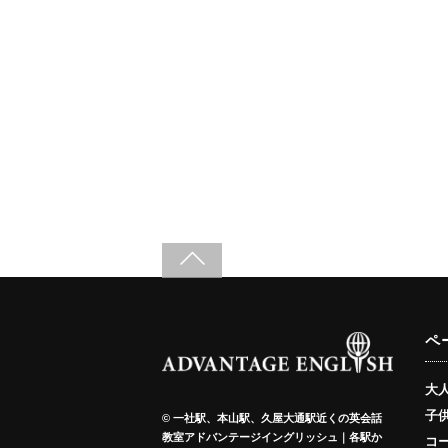
ペ
大
子
©
一社駅、本山駅、久屋大通駅近くの英会話
教室アドバンテージイングリッシュ｜各駅か
コ