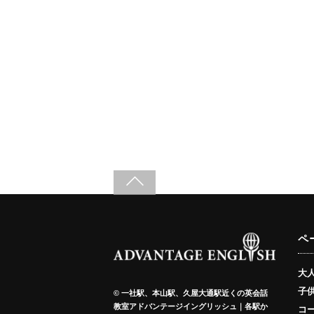
ペ
大
子
©
一社駅、本山駅、久屋大通駅近くの英会話
教室アドバンテージイングリッシュ｜各駅か
コ