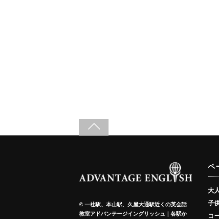
ペ
大
子
©
一社駅、本山駅、久屋大通駅近くの英会話
教室アドバンテージイングリッシュ｜各駅か
コ