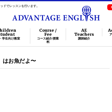
自メソッドでレッスンを行います。
hildren
Course /
AE
A
Student
Fee
Teachers
・学生向け教室
コース紹介/授業
講師紹介
料
ん）はお魚だよ〜