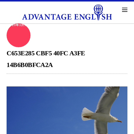
2020年3月5日
C653E285 CBF5 40FC A3FE
14B6B0BFCA2A