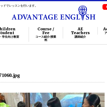
自メソッドでレッスンを行います。
hildren
Course /
AE
A
Student
Fee
Teachers
・学生向け教室
コース紹介/授業
講師紹介
料
71060.jpg