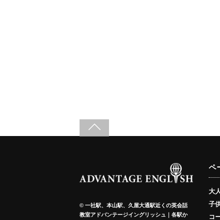
ペ
大
子
©
一社駅、本山駅、久屋大通駅近くの英会話
教室アドバンテージイングリッシュ｜各駅か
コ