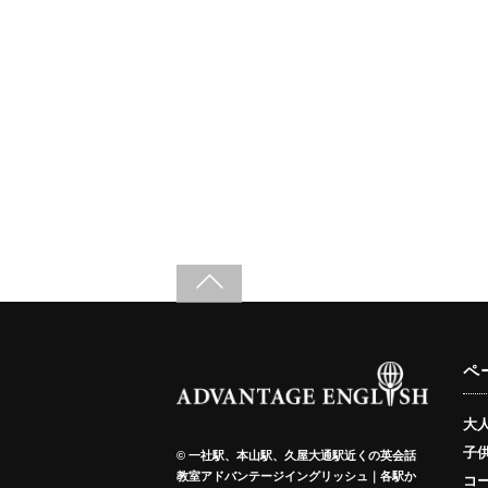
ペ
大
子
©
一社駅、本山駅、久屋大通駅近くの英会話
教室アドバンテージイングリッシュ｜各駅か
コ