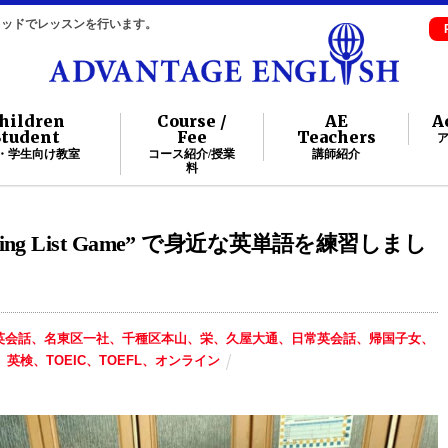
自メソッドでレッスンを行います。
hildren
Course /
AE
A
Student
Fee
Teachers
・学生向け教室
コース紹介/授業
講師紹介
料
ping List Game” で身近な英単語を練習しまし
英会話、名東区一社、千種区本山、栄、久屋大通、日常英会話、帰国子女、
英検、TOEIC、TOEFL、オンライン