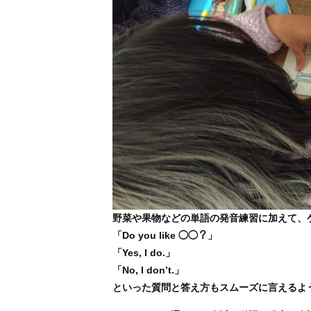
野菜や果物などの単語の発音練習に加えて、
「Do you like ◯◯？」
「Yes, I do.」
「No, I don’t.」
といった質問と答え方もスムーズに言えるよ