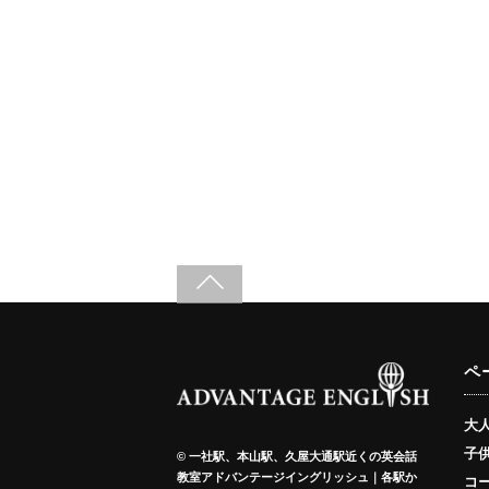
ペ
大
子
©
一社駅、本山駅、久屋大通駅近くの英会話
教室アドバンテージイングリッシュ｜各駅か
コ