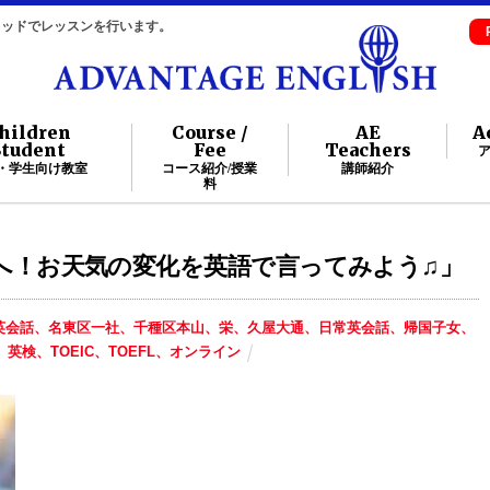
自メソッドでレッスンを行います。
hildren
Course /
AE
A
Student
Fee
Teachers
・学生向け教室
コース紹介/授業
講師紹介
料
→☀へ！お天気の変化を英語で言ってみよう♫」
英会話、名東区一社、千種区本山、栄、久屋大通、日常英会話、帰国子女、
英検、TOEIC、TOEFL、オンライン