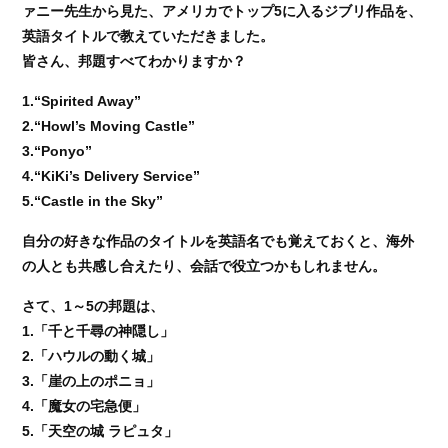
ァニー先生から見た、アメリカでトップ5に入るジブリ作品を、
英語タイトルで教えていただきました。
皆さん、邦題すべてわかりますか？
1.“Spirited Away”
2.“Howl’s Moving Castle”
3.“Ponyo”
4.“KiKi’s Delivery Service”
5.“Castle in the Sky”
自分の好きな作品のタイトルを英語名でも覚えておくと、海外
の人とも共感し合えたり、会話で役立つかもしれません。
さて、1～5の邦題は、
1.「千と千尋の神隠し」
2.「ハウルの動く城」
3.「崖の上のポニョ」
4.「魔女の宅急便」
5.「天空の城 ラピュタ」