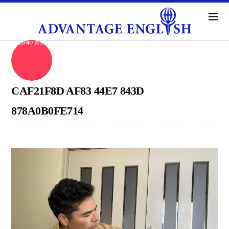
2020年7月30日
CAF21F8D AF83 44E7 843D
878A0B0FE714