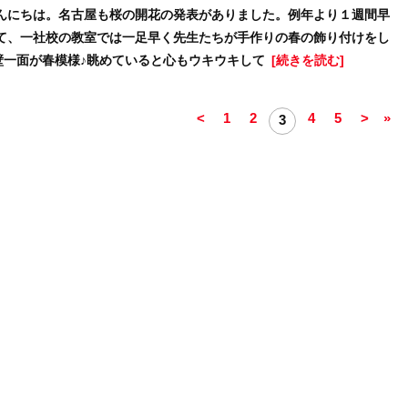
こんにちは。名古屋も桜の開花の発表がありました。例年より１週間早
さて、一社校の教室では一足早く先生たちが手作りの春の飾り付けをし
壁一面が春模様♪眺めていると心もウキウキして
[続きを読む]
<
1
2
4
5
>
»
3