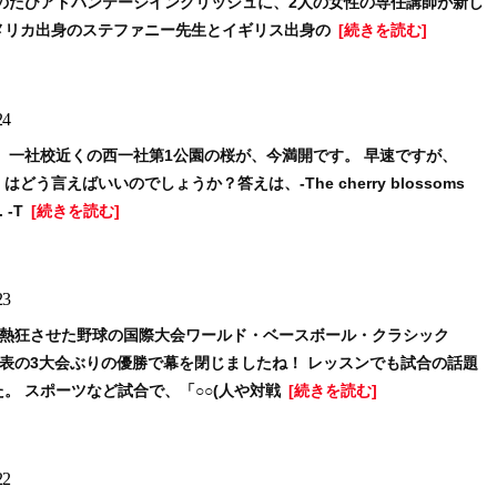
このたびアドバンテージイングリッシュに、2人の女性の専任講師が新し
メリカ出身のステファニー先生とイギリス出身の
[続きを読む]
4
 一社校近くの西一社第1公園の桜が、今満開です。 早速ですが、
どう言えばいいのでしょうか？答えは、-The cherry blossoms
. -T
[続きを読む]
3
中を熱狂させた野球の国際大会ワールド・ベースボール・クラシック
代表の3大会ぶりの優勝で幕を閉じましたね！ レッスンでも試合の話題
。 スポーツなど試合で、「○○(人や対戦
[続きを読む]
2