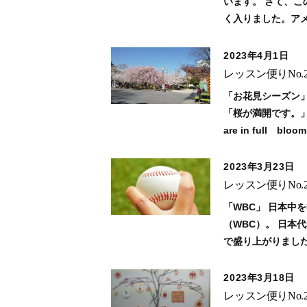
います。 さて、
く入りました。ア
2023年4月1日
レッスン便りNo.2
「お花見シーズン」
「桜が満開です。」は
are in full bloom
2023年3月23日
レッスン便りNo.2
「WBC」 日本
（WBC）。 日本
で盛り上がりました
2023年3月18日
レッスン便りNo.2