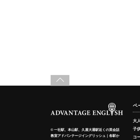
ペ
大
子
©
一社駅、本山駅、久屋大通駅近くの英会話
教室アドバンテージイングリッシュ｜各駅か
コ