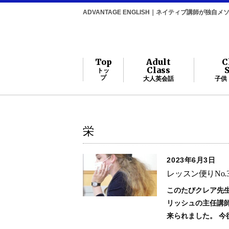
ADVANTAGE ENGLISH｜ネイティブ講師が独
Top
Adult
C
Class
トッ
プ
大人英会話
子供
栄
2023年6月3日
レッスン便りNo
このたびクレア先生
リッシュの主任講
来られました。 