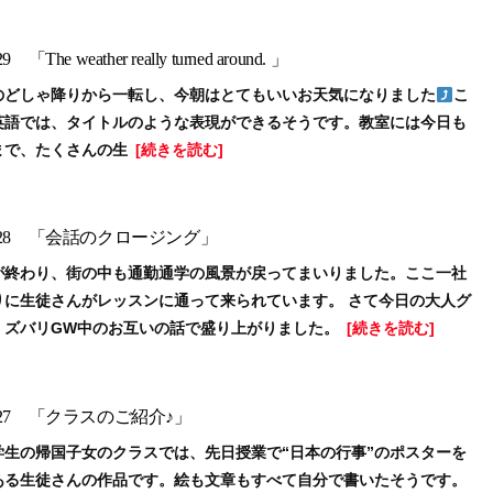
e weather really turned around. 」
のどしゃ降りから一転し、今朝はとてもいいお天気になりました
こ
英語では、タイトルのような表現ができるそうです。教室には今日も
まで、たくさんの生
[続きを読む]
.28 「会話のクロージング」
が終わり、街の中も通勤通学の風景が戻ってまいりました。ここ一社
りに生徒さんがレッスンに通って来られています。 さて今日の大人グ
、ズバリGW中のお互いの話で盛り上がりました。
[続きを読む]
27 「クラスのご紹介♪」
生の帰国子女のクラスでは、先日授業で“日本の行事”のポスターを
ある生徒さんの作品です。絵も文章もすべて自分で書いたそうです。