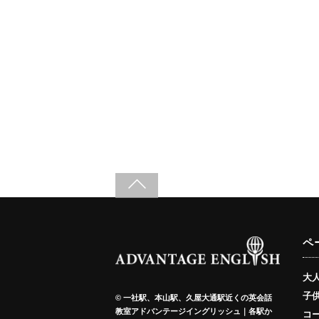
ペ
大
子
©
一社駅、本山駅、久屋大通駅近くの英会話
教室アドバンテージイングリッシュ｜各駅か
コ