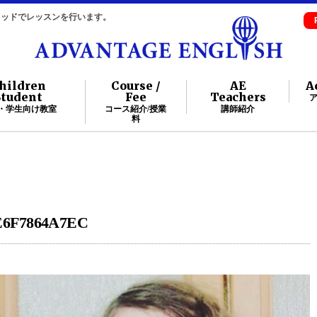
自メソッドでレッスンを行います。
hildren
Course /
AE
A
Student
Fee
Teachers
・学生向け教室
コース紹介/授業
講師紹介
料
E6F7864A7EC