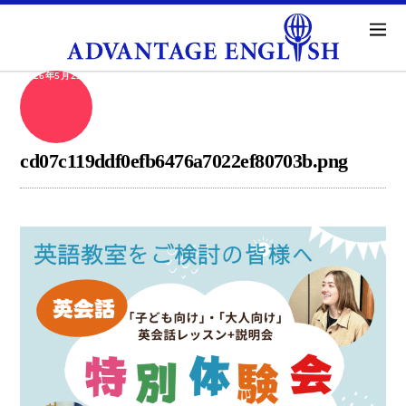
2026年5月23日
cd07c119ddf0efb6476a7022ef80703b.png