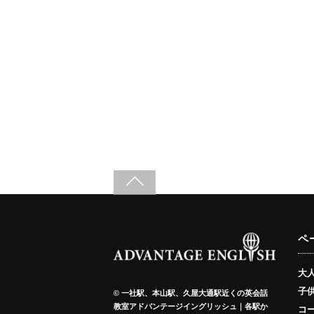
ペ
大
子
©
一社駅、本山駅、久屋大通駅近くの英会話
教室アドバンテージイングリッシュ｜各駅か
コ