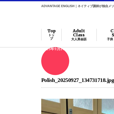
ADVANTAGE ENGLISH｜ネイティブ講師が独
Top
Adult
C
Class
トッ
プ
大人英会話
子供
2025年9月27日
Polish_20250927_134731718.jp