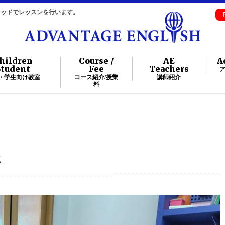
自メソッドでレッスンを行います。
hildren
Course /
AE
A
Student
Fee
Teachers
・学生向け教室
コース紹介/授業
講師紹介
料
g